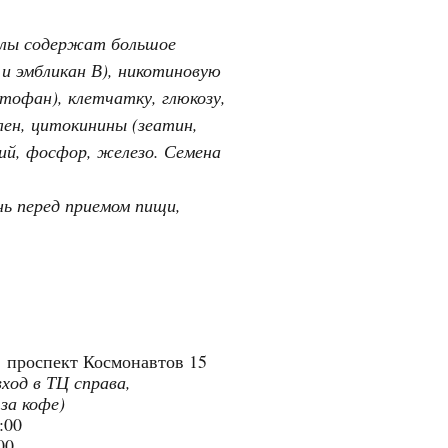
Амлы содержат большое
 и эмбликан В), никотиновую
тофан), клетчатку, глюкозу,
лен, цитокинины (зеатин,
ций, фосфор, железо. Семена
.
нь перед приемом пищи,
"
проспект Космонавтов 15
вход в ТЦ справа,
 за кофе)
9:00
:00