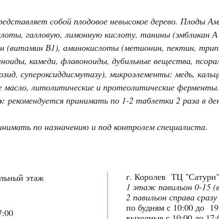
редставляет собой плодовое невысокое дерево. Плоды 
слоты, галловую, лимонную кислоту, танины (эмбликан А
н (витамин В1), аминокислоты (метионин, пектин, трип
иноиды, камеди, флавоноиды, дубильные вещества, псора
озид, супероксиддисмутазу), микроэлементы: медь, каль
 масло, литолитические и протеолитические ферменты
ю:
рекомендуется принимать по 1-2 таблетки 2 раза в де
нимать по назначению и под контролем специалиста.
г. Королев ТЦ "Сатурн
ольный этаж
1 этаж павильон 0-15 (
2 павильон справа сразу
по будням с 10:00 до 1
7:00
выходные с 10:00 до 17