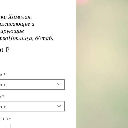
ки Хималая,
аживающее и
зирующие
твоHimalaya, 60таб.
Цена
00 ₽
и
*
ать
в
*
ать
ство
*