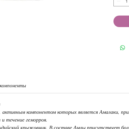
 компоненты
a
, активным компонентом которых является Амалаки, при
 и течение геморроя.
Индийский крыжовник. В составе Амлы присутствует бо