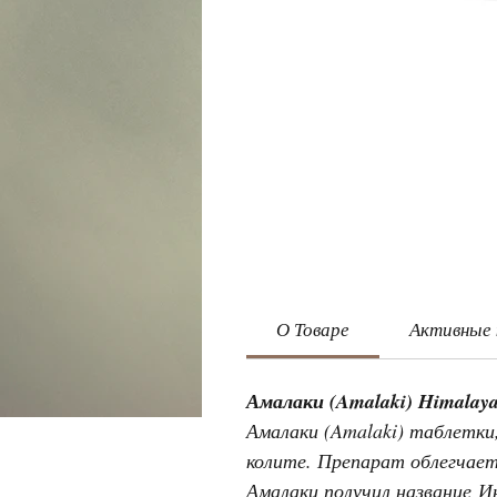
О Товаре
Активные
Амалаки (Amalaki) Himalay
Амалаки (Amalaki) таблетки
колите. Препарат облегчает
Амалаки получил название 