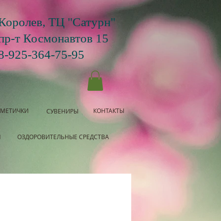
Королев, ТЦ "Сатурн"
пр-т Космонавтов 15
8-925-364-75-95
СМЕТИЧКИ
КОНТАКТЫ
СУВЕНИРЫ
Я
ОЗДОРОВИТЕЛЬНЫЕ СРЕДСТВА