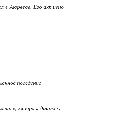
я в Аюрведе. Его активно
менное поседение
олите, запорах, диареях,