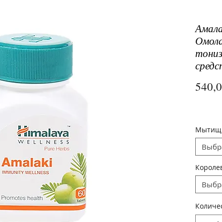
Амала
Омол
тони
средс
540,
Мытищ
Выбр
Короле
Выбр
Количе