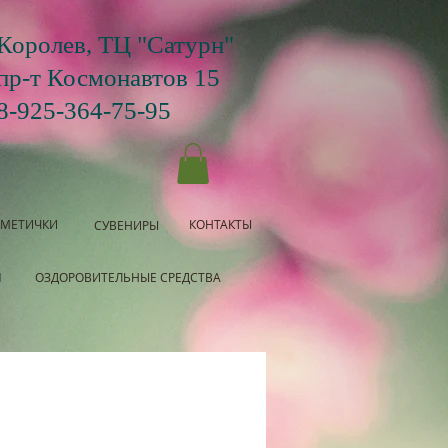
Королев, ТЦ "Сатурн"
пр-т Космонавтов 15
8-925-364-75-95
СМЕТИЧКИ
КОНТАКТЫ
СУВЕНИРЫ
Я
ОЗДОРОВИТЕЛЬНЫЕ СРЕДСТВА