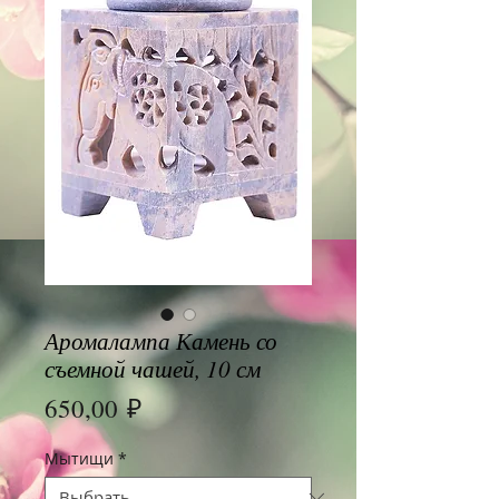
Аромалампа Камень со
съемной чашей, 10 см
Цена
650,00 ₽
Мытищи
*