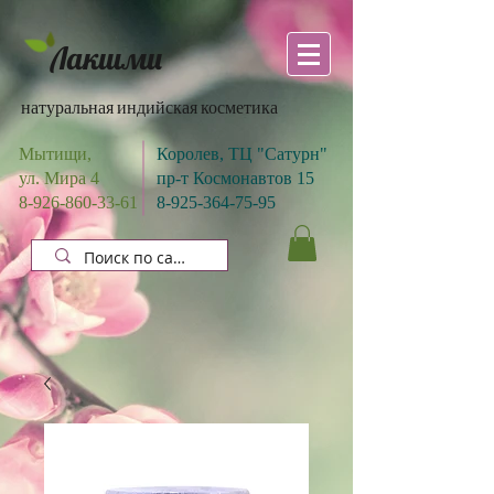
Лакшми
натуральная индийская косметика
Мытищи,
Королев, ТЦ "Сатурн"
ул. Мира 4
пр-т Космонавтов 15
8-926-860-33-61
8-925-364-75-95