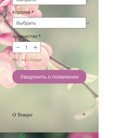
Королев
*
Количество
*
Нет на складе
Уведомить о появлении
О Товаре
Аромалампы из камня
имеет
наиболее лучшие свойства,