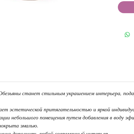
Обезьяны станет стильным украшением интерьера, под
ает эстетической притягательностью и яркой индивиду
ации небольшого помещения путем добавления в воду эф
покрыта эмалью.
нично дополнить любой современный интерьер.