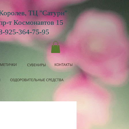
Королев, ТЦ "Сатурн"
пр-т Космонавтов 15
8-925-364-75-95
СМЕТИЧКИ
КОНТАКТЫ
СУВЕНИРЫ
Я
ОЗДОРОВИТЕЛЬНЫЕ СРЕДСТВА