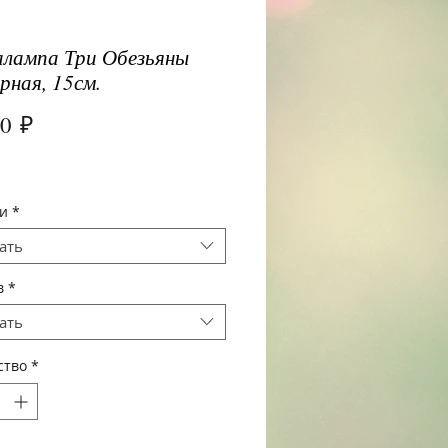
лампа Три Обезьяны
рная, 15см.
Цена
00 ₽
и
*
ать
в
*
ать
ство
*