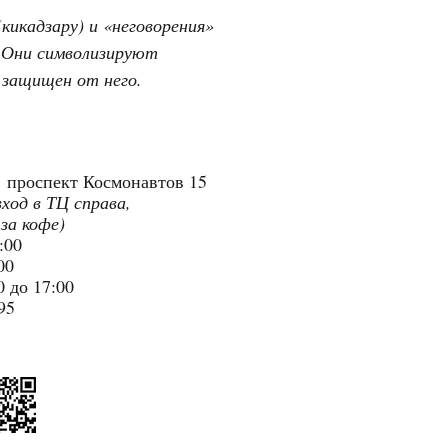
кикадзару) и «неговорения»
. Они символизируют
я защищен от него.
"
проспект Космонавтов 15
вход в ТЦ справа,
 за кофе)
9:00
:00
 до 17:00
95