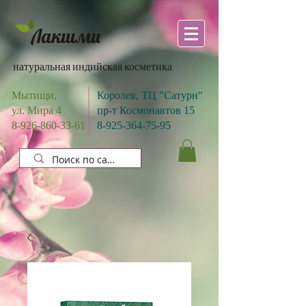
Лакшми
натуральная индийская косметика
Мытищи,
Королев, ТЦ "Сатурн"
ул. Мира 4
пр-т Космонавтов 15
8-926-860-33-61
8-925-364-75-95