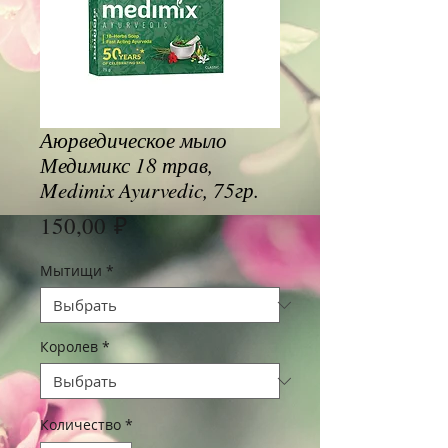
Аюрведическое мыло
Медимикс 18 трав,
Medimix Ayurvedic, 75гр.
Цена
150,00 ₽
Мытищи
*
Королев
*
Количество
*