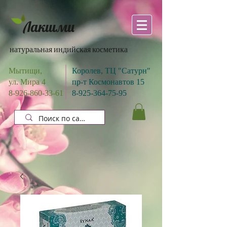
Лакшми
натуральная индийская косметика
Мытищи,
Королев, ТЦ "Сатурн"
ул. Мира 4
пр-т Космонавтов 15
8-926-860-33-61
8-925-364-75-95