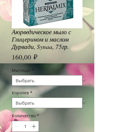
Аюрведическое мыло с
Глицерином и маслом
Дурвади, Synaa, 75гр.
Цена
160,00 ₽
Мытищи
*
Королев
*
Количество
*