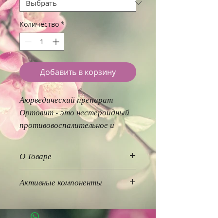
Количество
*
Добавить в корзину
Аюрведический препарат
Ортовит - это нестероидный
противовоспалительное и
обезболивающее средство
(анальгетик), состоящее
О Товаре
исключительно из компонентов
Аюрведический препарат
растительного
Активные компоненты
происхождения.
Ортовит - это нестероидный
противовоспалительное и
обезболивающее средство