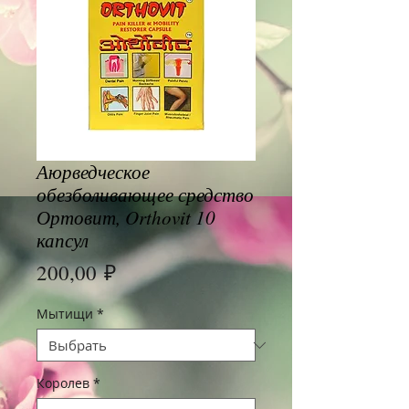
Аюрведческое
обезболивающее средство
Ортовит, Orthovit 10
капсул
Цена
200,00 ₽
Мытищи
*
Королев
*