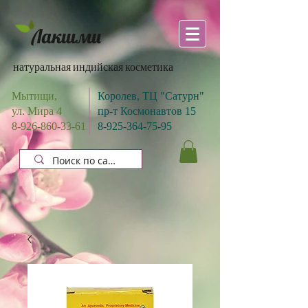
Лакшми
натуральная индийская косметика
Мытищи,
Королев, ТЦ "Сатурн"
ул. Мира 4
пр-т Космонавтов 15
8-926-860-33-61
8-925-364-75-95