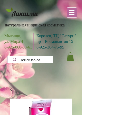
Лакшми
натуральная индийская косметика
Мытищи,
Королев, ТЦ "Сатурн"
ул. Мира 4
пр-т Космонавтов 15
8-926-860-33-61
8-925-364-75-95