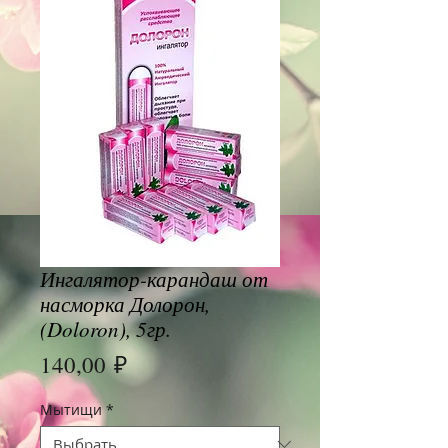
Ингалятор-карандаш от
насморка Долорон,
(Doloron), 5гр.
Цена
140,00 ₽
Мытищи
*