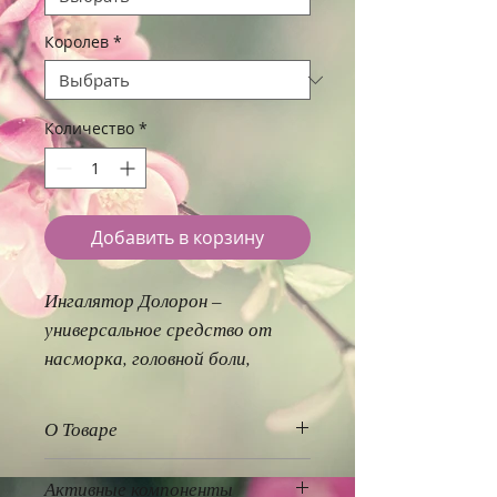
Королев
*
Количество
*
Добавить в корзину
Ингалятор Долорон –
универсальное средство от
насморка, головной боли,
тошноты, укачивания в
транспорте и морской болезни,
О Товаре
головокружения. Кроме этого –
Ингалятор Долорон от
прекрасная защита от
Активные компоненты