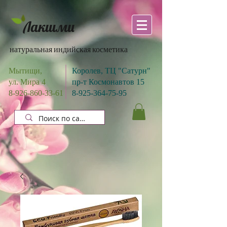
Лакшми
натуральная индийская косметика
Мытищи,
Королев, ТЦ "Сатурн"
ул. Мира 4
пр-т Космонавтов 15
8-926-860-33-61
8-925-364-75-95