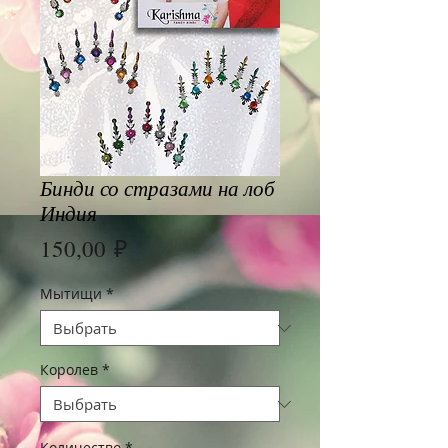
Бинди со стразами на лоб
Индия
Цена
150,00 ₽
Мытищи
*
Королев
*
Количество
*