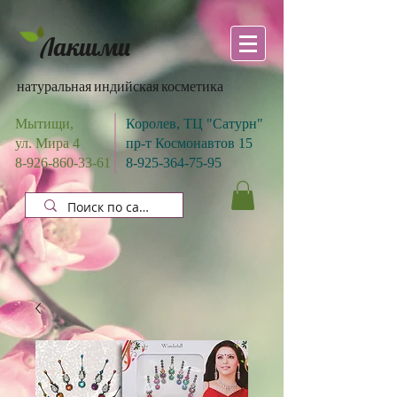
Лакшми
натуральная индийская косметика
Мытищи,
Королев, ТЦ "Сатурн"
ул. Мира 4
пр-т Космонавтов 15
8-926-860-33-61
8-925-364-75-95