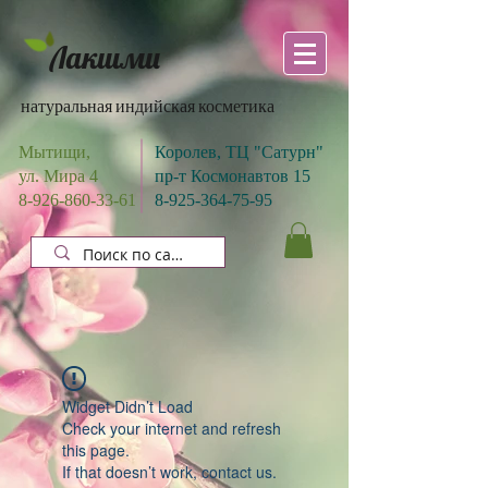
Лакшми
натуральная индийская косметика
Мытищи,
Королев, ТЦ "Сатурн"
ул. Мира 4
пр-т Космонавтов 15
8-926-860-33-61
8-925-364-75-95
Widget Didn’t Load
Check your internet and refresh
this page.
If that doesn’t work, contact us.