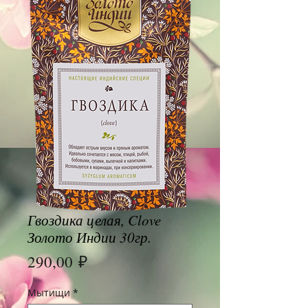
Гвоздика целая, Clove
Золото Индии 30гр.
Цена
290,00 ₽
Мытищи
*