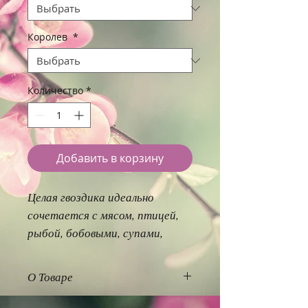
Королев
*
Количество
*
Добавить в корзину
Целая гвоздика идеально
сочетается с мясом, птицей,
рыбой, бобовыми, супами,
выпечкой и напитками.
Используется в маринадах и
О Товаре
при консервировании.
Гвоздичное дерево, или