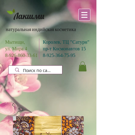
Лакшми
натуральная индийская косметика
Мытищи,
Королев, ТЦ "Сатурн"
ул. Мира 4
пр-т Космонавтов 15
8-926-860-33-61
8-925-364-75-95