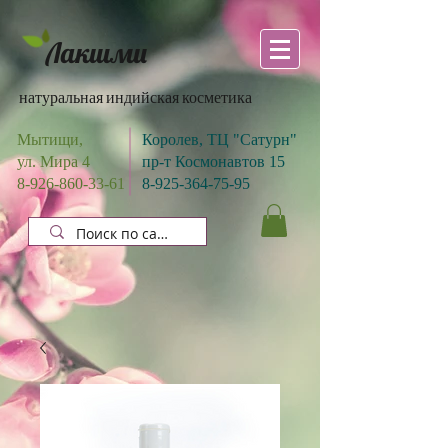
Лакшми
натуральная индийская косметика
Мытищи,
Королев, ТЦ "Сатурн"
ул. Мира 4
пр-т Космонавтов 15
8-926-860-33-61
8-925-364-75-95