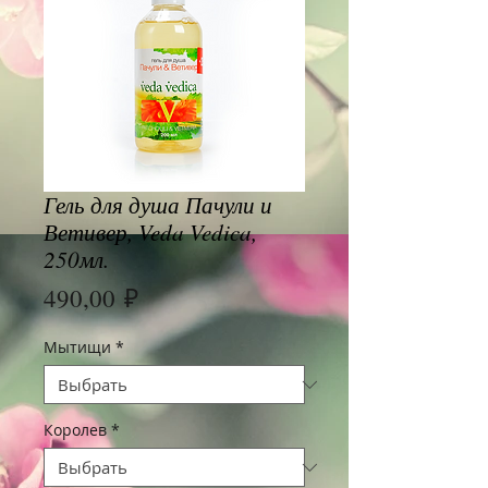
Гель для душа Пачули и
Ветивер, Veda Vedica,
250мл.
Цена
490,00 ₽
Мытищи
*
Королев
*