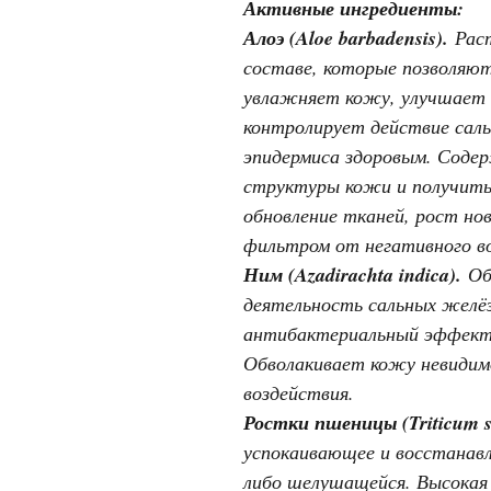
Активные ингредиенты:
Алоэ (Aloe barbadensis).
Раст
составе, которые позволяют 
увлажняет кожу, улучшает 
контролирует действие сал
эпидермиса здоровым. Соде
структуры кожи и получить 
обновление тканей, рост но
фильтром от негативного во
Ним (Azadirachta indica).
Об
деятельность сальных желё
антибактериальный эффект, 
Обволакивает кожу невидимо
воздействия.
Ростки пшеницы (Triticum s
успокаивающее и восстанавл
либо шелушащейся. Высокая 