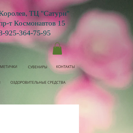
Королев, ТЦ "Сатурн"
пр-т Космонавтов 15
8-925-364-75-95
СМЕТИЧКИ
КОНТАКТЫ
СУВЕНИРЫ
Я
ОЗДОРОВИТЕЛЬНЫЕ СРЕДСТВА