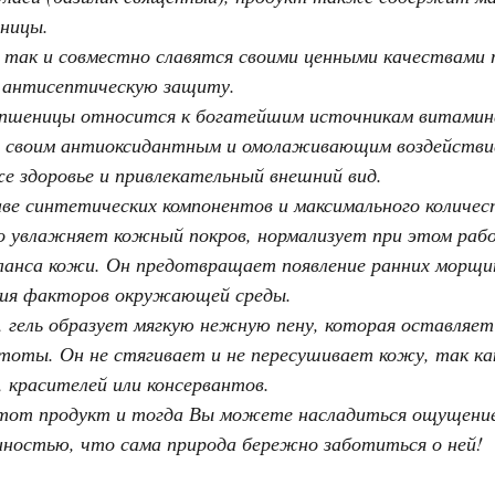
еницы.
, так и совместно славятся своими ценными качествами 
антисептическую защиту.
в пшеницы относится к богатейшим источникам витамина
я своим антиоксидантным и омолаживающим воздействи
же здоровье и привлекательный внешний вид.
ве синтетических компонентов и максимального количе
но увлажняет кожный покров, нормализует при этом рабо
аланса кожи. Он предотвращает появление ранних морщ
вия факторов окружающей среды.
, гель образует мягкую нежную пену, которая оставляе
тоты. Он не стягивает и не пересушивает кожу, так ка
 красителей или консервантов.
этот продукт и тогда Вы можете насладиться ощущени
енностью, что сама природа бережно заботиться о ней!