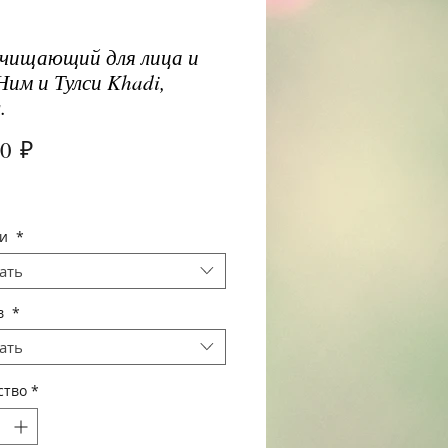
очищающий для лица и
Ним и Тулси Khadi,
.
Цена
00 ₽
щи
*
ать
в
*
ать
ство
*