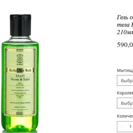
Гель 
тела 
210мл
590,
Мыти
Выбр
Короле
Выбр
Количе