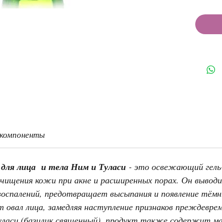
 компоненты
для лица и тела Ним и Туласи
- это освежающий гель
очищения кожи при акне и расширенных порах. Он вывод
воспалений, предотвращает высыпания и появление тёмн
овал лица, замедляя наступление признаков преждеврем
уласи (базилик священный), продукт также содержит м