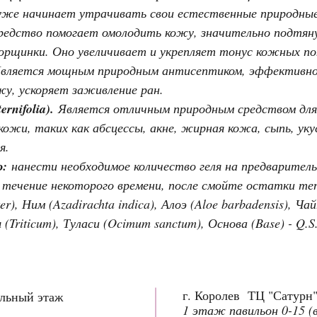
уже начинает утрачивать свои естественные природные
редство помогает омолодить кожу, значительно подтяну
рщинки. Оно увеличивает и укрепляет тонус кожных по
вляется мощным природным антисептиком, эффективно 
у, ускоряет заживление ран.
rnifolia).
Является отличным природным средством для 
ожи, таких как абсцессы, акне, жирная кожа, сыпь, уку
я.
ю:
нанести необходимое количество геля на предварител
 течение некоторого времени, после смойте остатки теп
er), Ним (Azadirachta indica), Алоэ (Aloe barbadensis), Ча
ы (Triticum), Туласи (Ocimum sanctum), Основа (Base) - Q.S
г. Королев ТЦ "Сатурн
ольный этаж
1 этаж павильон 0-15 (