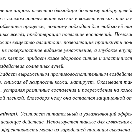
ение широко известно благодаря богатому набору целеб
с успехом использовать его как в косметических, так и 
обменные процессы, поэтому подходят для любого её т
ьных желёз, предотвращая появление воспалений. Помог
ржит вещество аллантоин, позволяющие проникнуть пол
не поверхностное видимое увлажнение, а глубокое внут
вых клеток, придает коже здоровое сияние и эластично
здействия солнечных лучей.
ладает выраженным противовоспалительным воздейств
з, снижая её жирность кожи, матирует. Оказывает та
устраняя различные воспаления и повреждения на коже
й пленкой, благодаря чему она остается защищенной о
ativum).
Усиливает питательный и увлажняющий эффект
ивающее действие. Используется также для смягчения с
эффективность масла из зародышей пшеницы выявлена п