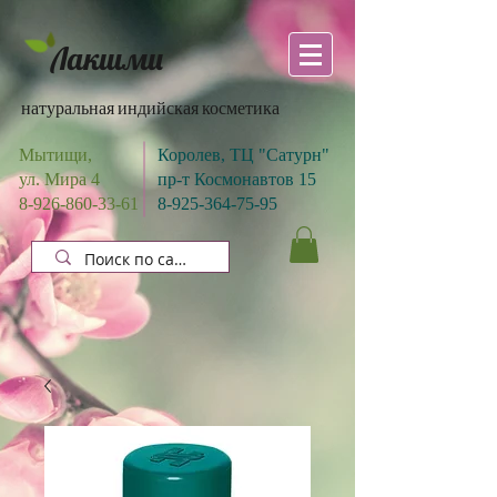
Лакшми
натуральная индийская косметика
Мытищи,
Королев, ТЦ "Сатурн"
ул. Мира 4
пр-т Космонавтов 15
8-926-860-33-61
8-925-364-75-95