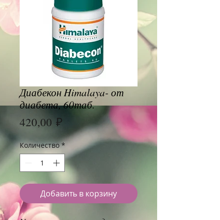
Диабекон Himalaya- от
диабета, 60таб.
Цена
420,00 ₽
Количество
*
Добавить в корзину