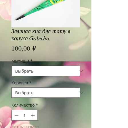
Зеленая хна для тату в
конусе Golecha
Цена
100,00 ₽
Мытищи
*
Королев
*
Количество
*
Нет на складе