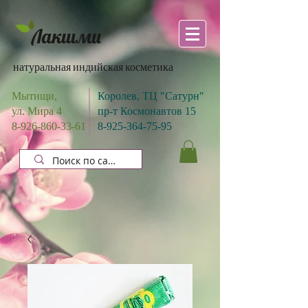
Лакшми
натуральная индийская косметика
Мытищи,
Королев, ТЦ "Сатурн"
ул. Мира 4
пр-т Космонавтов 15
8-926-860-33-61
8-925-364-75-95