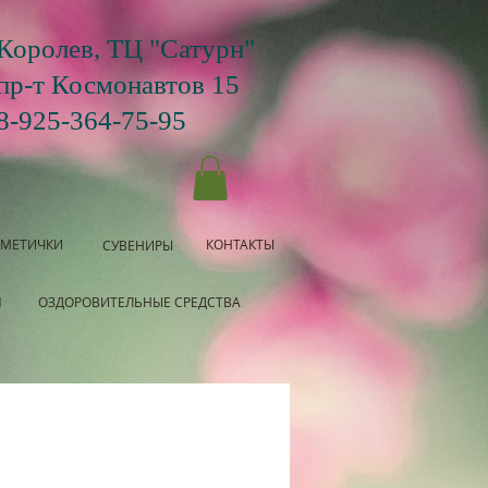
Королев, ТЦ "Сатурн"
пр-т Космонавтов 15
8-925-364-75-95
СМЕТИЧКИ
КОНТАКТЫ
СУВЕНИРЫ
Я
ОЗДОРОВИТЕЛЬНЫЕ СРЕДСТВА