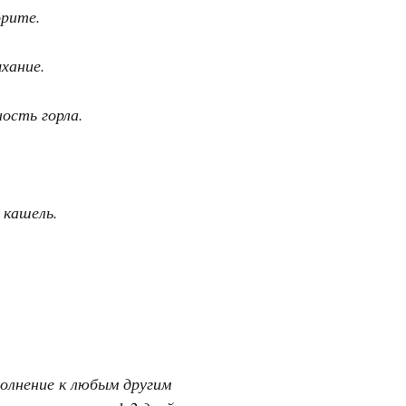
орите.
хание.
ость горла.
 кашель.
олнение к любым другим