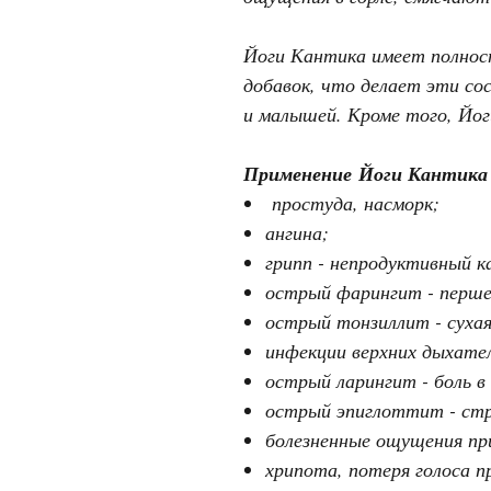
Йоги Кантика имеет полнос
добавок, что делает эти со
и малышей. Кроме того, Йог
Применение Йоги Кантика
простуда, насморк;
ангина;
грипп - непродуктивный ка
острый фарингит - першен
острый тонзиллит - сухая
инфекции верхних дыхате
острый ларингит - боль в 
острый эпиглоттит - стри
болезненные ощущения пр
хрипота, потеря голоса п