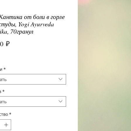
Кантика от боли в горле
студы, Yogi Ayurveda
ika, 70гранул
Цена
00 ₽
и
*
ать
в
*
ать
ство
*