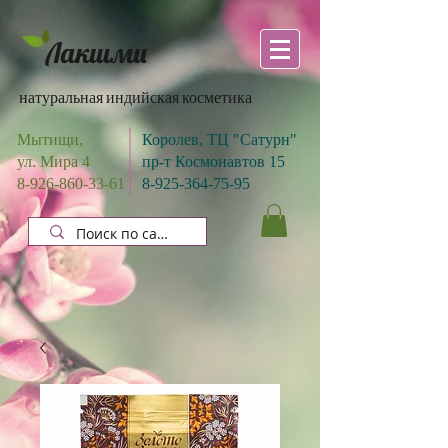
Лакшми
натуральная индийская косметика
Мытищи,
Королев, ТЦ "Сатурн"
ул. Мира 4
пр-т Космонавтов 15
8-926-860-33-61
8-925-364-75-95