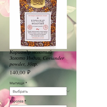
Кориандр молотый
Золото Индии, Coriander
powder, 30гр.
Цена
140,00 ₽
Мытищи
*
Королев
*