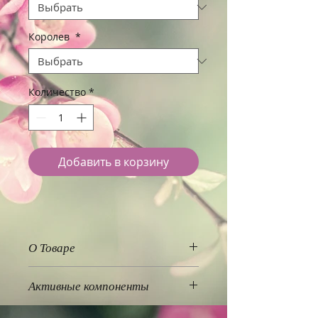
Королев
*
Количество
*
Добавить в корзину
О Товаре
Леди Хенна
предлагает Вам
Активные компоненты
большое разнообразие
натуральных
Хна,