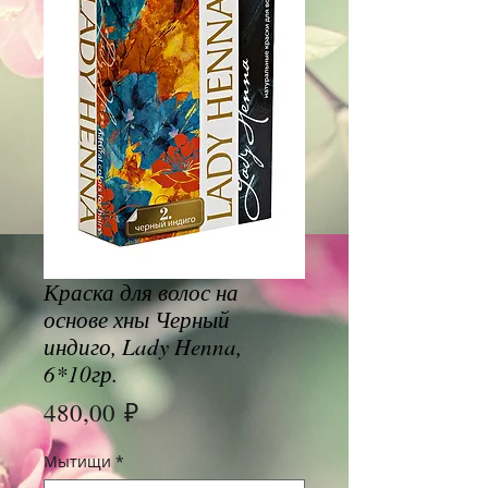
Краска для волос на
основе хны Черный
индиго, Lady Henna,
6*10гр.
Цена
480,00 ₽
Мытищи
*