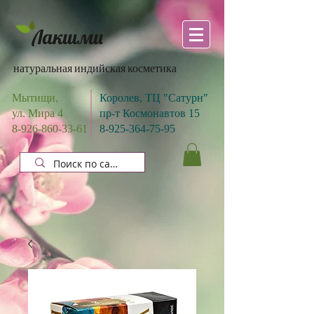
Лакшми
натуральная индийская косметика
Мытищи,
Королев, ТЦ "Сатурн"
ул. Мира 4
пр-т Космонавтов 15
8-926-860-33-61
8-925-364-75-95