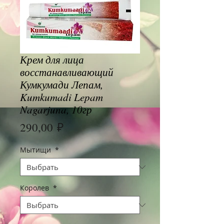
Крем для лица
восстанавливающий
Кумкумади Лепам,
Kumkumadi Lepam
Nagarjuna, 10гр
Цена
290,00 ₽
Мытищи
*
Королев
*