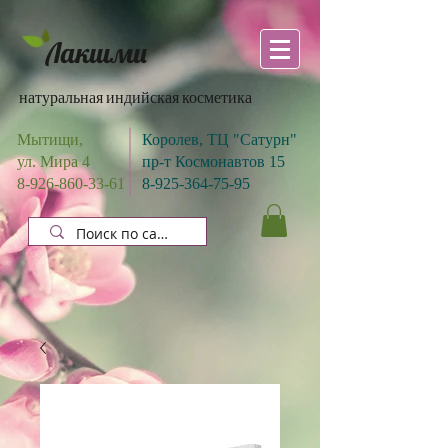
Лакшми
натуральная индийская косметика
Мытищи,
Королев, ТЦ "Сатурн"
ул. Мира 4
пр-т Космонавтов 15
8-926-860-33-61
8-925-364-75-95