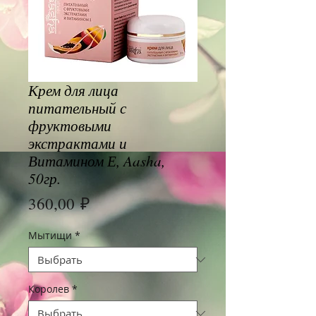
Крем для лица
питательный с
фруктовыми
экстрактами и
Витамином Е, Aasha,
50гр.
Цена
360,00 ₽
Мытищи
*
Королев
*