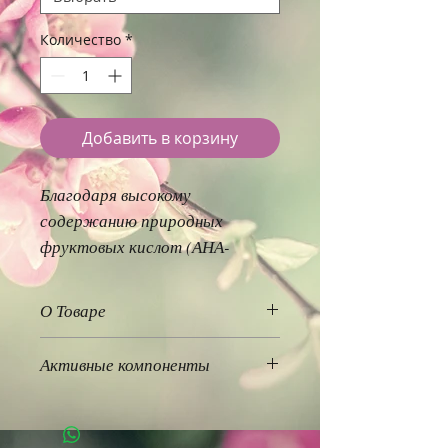
Количество
*
Добавить в корзину
Благодаря высокому 
содержанию природных 
фруктовых кислот (АНА-
кислот), витаминов и 
антиоксидантов 
О Товаре
обеспечивает…
Благодаря высокому
Активные компоненты
содержанию природных
фруктовых кислот (АНА-
Витамин Е,
кислот), витаминов и
Манговое масло,