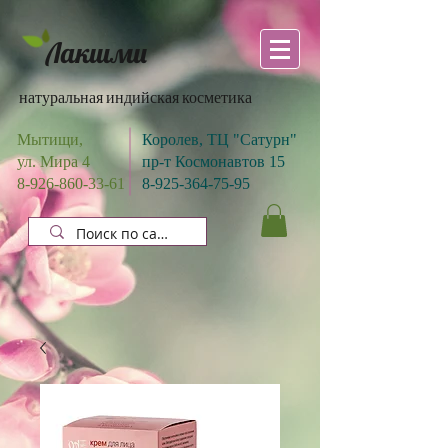
Лакшми
натуральная индийская косметика
Мытищи,
Королев, ТЦ "Сатурн"
ул. Мира 4
пр-т Космонавтов 15
8-926-860-33-61
8-925-364-75-95