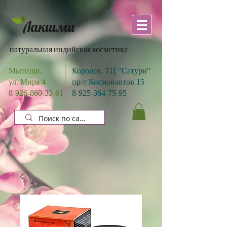
Лакшми
натуральная индийская косметика
Мытищи,
Королев, ТЦ "Сатурн"
ул. Мира 4
пр-т Космонавтов 15
8-926-860-33-61
8-925-364-75-95