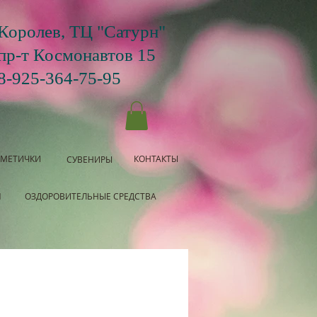
Королев, ТЦ "Сатурн"
пр-т Космонавтов 15
8-925-364-75-95
СМЕТИЧКИ
КОНТАКТЫ
СУВЕНИРЫ
Я
ОЗДОРОВИТЕЛЬНЫЕ СРЕДСТВА