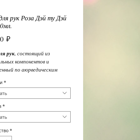
для рук Роза Дэй ту Дэй
50мл.
Цена
00 ₽
ля рук
, состоящий из
льных компонентов и
енный по аюрведическим
ам. Содержит витамины и
и
*
ые вещества. Смягчает и
ать
ет кожу рук.
в
*
ать
ство
*