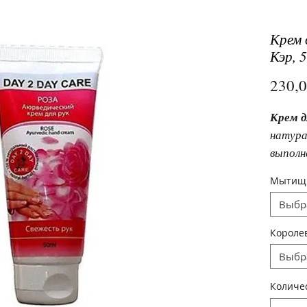
Крем 
Кэр, 
230,
Крем д
натура
выполн
рецепт
Мытищ
полезн
Выбр
защища
Короле
Выбр
Количе