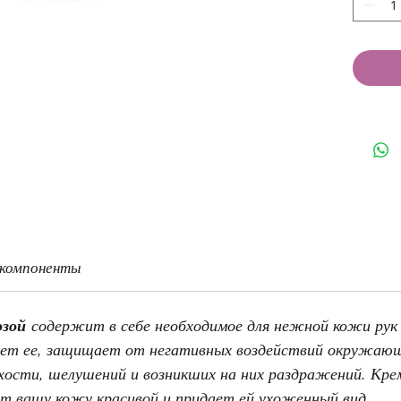
 компоненты
озой
содержит в себе необходимое для нежной кожи рук
чает ее, защищает от негативных воздействий окружающ
хости, шелушений и возникших на них раздражений. Кре
ает вашу кожу красивой и придает ей ухоженный вид.