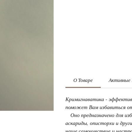
О Товаре
Активные
Кримигнаватика - эффективн
поможет Вам избавиться от 
Оно предназначено для изба
аскариды, описторхи и друг
наше самочувствие и настр