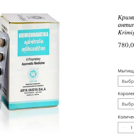
Крим
антип
Krimi
780,
Мытищ
Выбр
Короле
Выбр
Количе