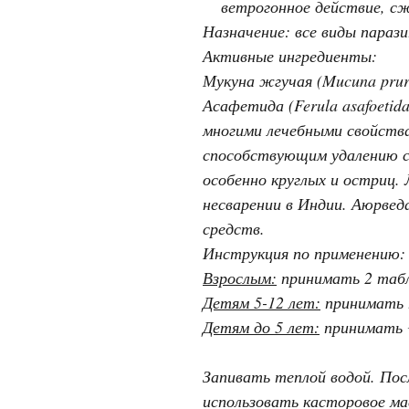
ветрогонное действие, с
Назначение: все виды парази
Активные ингредиенты:
Мукуна жгучая (Mucuna pru
Асафетида (Ferula asafoetid
многими лечебными свойств
способствующим удалению с
особенно круглых и остриц.
несварении в Индии. Аюрве
средств.
Инструкция по применению:
Взрослым:
принимать 2 табл
Детям 5-12 лет:
принимать 
Детям до 5 лет:
принимать 
Запивать теплой водой. Пос
использовать касторовое ма