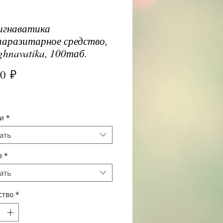
игнаватика
аразитарное средство,
ghnavatika, 100таб.
Цена
00 ₽
и
*
ать
в
*
ать
ство
*