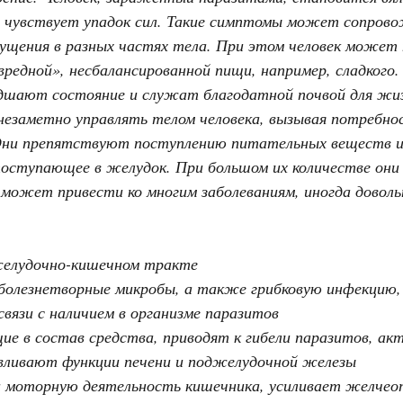
 чувствует упадок сил. Такие симптомы может сопрово
ущения в разных частях тела. При этом человек может
вредной», несбалансированной пищи, например, сладкого.
дшают состояние и служат благодатной почвой для жи
незаметно управлять телом человека, вызывая потребнос
Они препятствуют поступлению питательных веществ из
поступающее в желудок. При большом их количестве он
 может привести ко многим заболеваниям, иногда дово
желудочно-кишечном тракте
 болезнетворные микробы, а также грибковую инфекцию
связи с наличием в организме паразитов
ие в состав средства, приводят к гибели паразитов, а
вливают функции печени и поджелудочной железы
моторную деятельность кишечника, усиливает желчеот