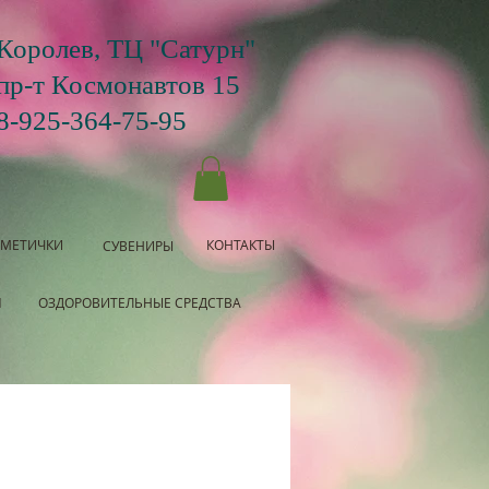
Королев, ТЦ "Сатурн"
пр-т Космонавтов 15
8-925-364-75-95
СМЕТИЧКИ
КОНТАКТЫ
СУВЕНИРЫ
Я
ОЗДОРОВИТЕЛЬНЫЕ СРЕДСТВА