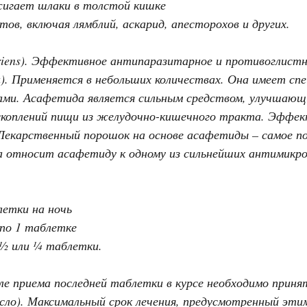
жигает шлаки в толстой кишке
тов, включая лямблий, аскарид, апесторохов и других.
riens). Эффективное антипаразитарное и противоглистн
a). Применяется в небольших количествах. Она имеет сп
ами. Асафетида является сильным средством, улучшающ
коплений пищи из желудочно-кишечного тракта. Эффект
 Лекарственный порошок на основе асафетиды – самое по
да относит асафетиду к одному из сильнейших антимикр
етки на ночь
по 1 таблетке
½ или ¼ таблетки.
ле приема последней таблетки в курсе необходимо прин
сло). Максимальный срок лечения, предусмотренный этим