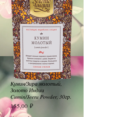
Кумин/Зира молотый,
Золото Индии
Cumin/Jeera Powder, 30гр.
Цена
155,00 ₽