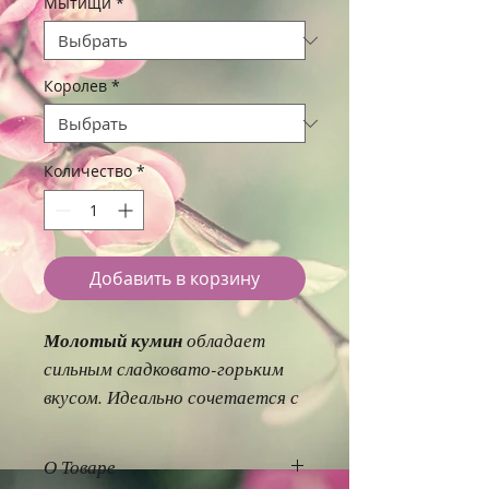
Мытищи
*
Королев
*
Количество
*
Добавить в корзину
Молотый кумин
обладает
сильным сладковато-горьким
вкусом. Идеально сочетается с
рыбой, блюдами из молочных
продуктов и овощами.
О Товаре
Используется в