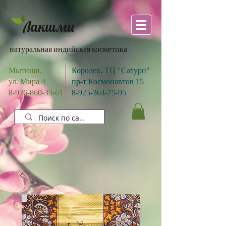
Лакшми
натуральная индийская косметика
Мытищи,
Королев, ТЦ "Сатурн"
ул. Мира 4
пр-т Космонавтов 15
8-926-860-33-61
8-925-364-75-95