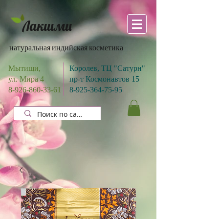
Лакшми
натуральная индийская косметика
Мытищи,
Королев, ТЦ "Сатурн"
ул. Мира 4
пр-т Космонавтов 15
8-926-860-33-61
8-925-364-75-95