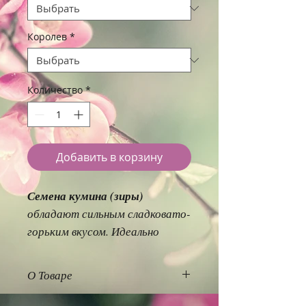
Королев
*
Количество
*
Добавить в корзину
Семена кумина (зиры)
обладают сильным сладковато-
горьким вкусом. Идеально
сочетаются с рыбой, блюдами
из молочных продуктов и
О Товаре
овощами. Используются в
Кумин, или Зира́
(лат.
консервировании и мучных