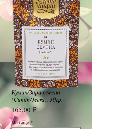
Кумин/Зира семена
(Cumin/Jeera), 30гр.
Цена
165,00 ₽
Мытищи
*