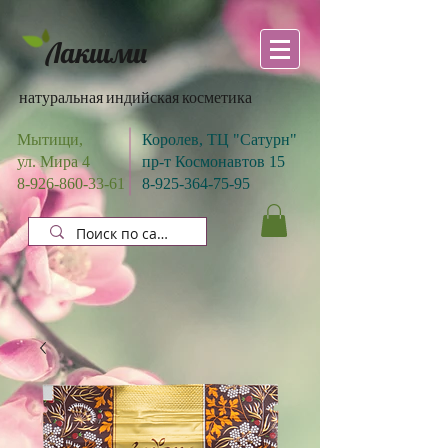
Лакшми
натуральная индийская косметика
Мытищи,
Королев, ТЦ "Сатурн"
ул. Мира 4
пр-т Космонавтов 15
8-926-860-33-61
8-925-364-75-95