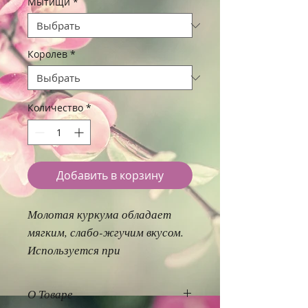
Мытищи
*
Королев
*
Количество
*
Добавить в корзину
Молотая куркума обладает
мягким, слабо-жгучим вкусом.
Используется при
консервировании и в соусах.
Идеально подходит для
О Товаре
приготовления плова, блюд из