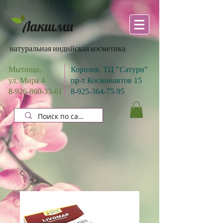
Лакшми
натуральная индийская косметика
Мытищи,
Королев, ТЦ "Сатурн"
ул. Мира 4
пр-т Космонавтов 15
8-926-860-33-61
8-925-364-75-95