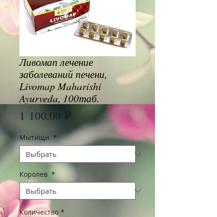
Ливомап лечение
заболеваний печени,
Livomap Maharishi
Ayurveda, 100таб.
Цена
1 100,00 ₽
Мытищи
*
Королев
*
Количество
*