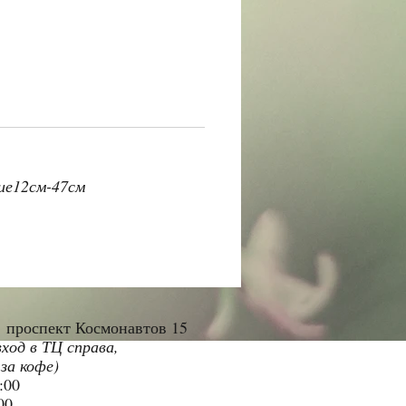
вие12см-47см
"
проспект Космонавтов 15
вход в ТЦ справа,
 за кофе)
9:00
:00