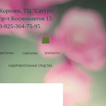
Королев, ТЦ "Сатурн"
пр-т Космонавтов 15
8-925-364-75-95
СМЕТИЧКИ
КОНТАКТЫ
СУВЕНИРЫ
Я
ОЗДОРОВИТЕЛЬНЫЕ СРЕДСТВА