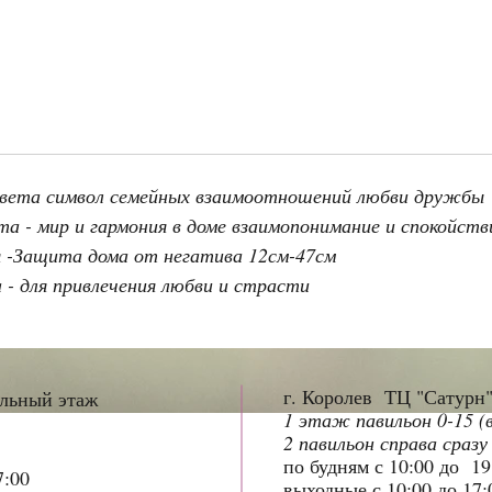
 цвета символ семейных взаимоотношений любви дружбы
а - мир и гармония в доме взаимопонимание и спокойст
 -Защита дома от негатива 12см-47см
 - для привлечения любви и страсти
г. Королев ТЦ "Сатурн
ольный этаж
1 этаж павильон 0-15 (
2 павильон справа сразу
по будням с 10:00 до 1
7:00
выходные с 10:00 до 17