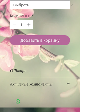
Количество
*
Добавить в корзину
О Товаре
Лечебный бальзам-крем
Активные компоненты
"Kailas Jeevan" обладает
антисептическими,
Сандаловое масло 0,5%,
противовирусными,
Пальчатник 0.9 % (Cyndon
противовоспалительными и
Dactylon),