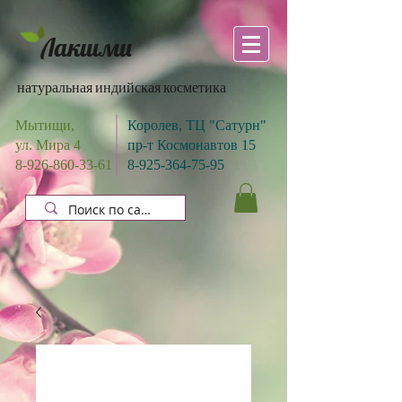
Лакшми
натуральная индийская косметика
Мытищи,
Королев, ТЦ "Сатурн"
ул. Мира 4
пр-т Космонавтов 15
8-926-860-33-61
8-925-364-75-95