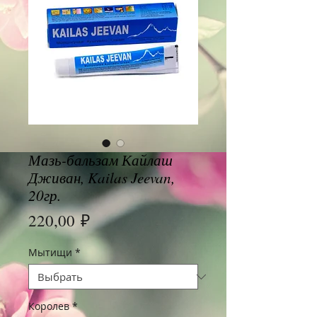
Мазь-бальзам Кайлаш
Дживан, Kailas Jeevan,
20гр.
Цена
220,00 ₽
Мытищи
*
Королев
*