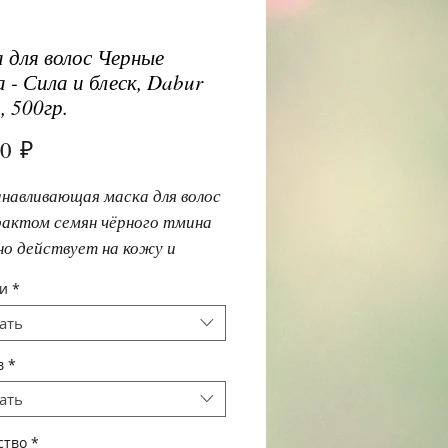
 для волос Черные
а - Сила и блеск, Dabur
, 500гр.
Цена
00 ₽
навливающая маска для волос 
рактом семян чёрного тмина 
о действует на кожу и 
, нормализует работу сальных 
и
*
 восстанавливает структуру 
ать
в
*
ать
ство
*