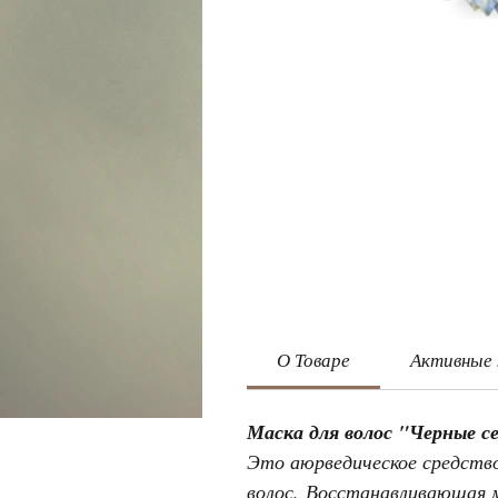
О Товаре
Активные
Маска для волос "Черные се
Это аюрведическое средство
волос. Восстанавливающая м