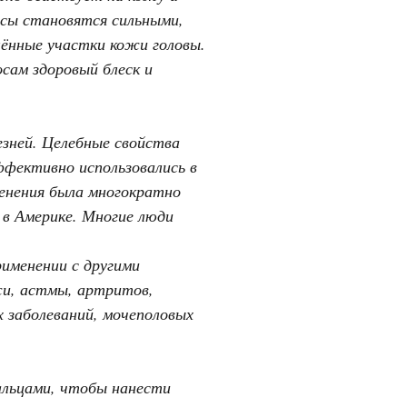
осы становятся сильными,
лённые участки кожи головы.
сам здоровый блеск и
езней. Целебные свойства
ффективно использовались в
енения была многократно
 в Америке. Многие люди
именении с другими
жи, астмы, артритов,
х заболеваний, мочеполовых
альцами, чтобы нанести