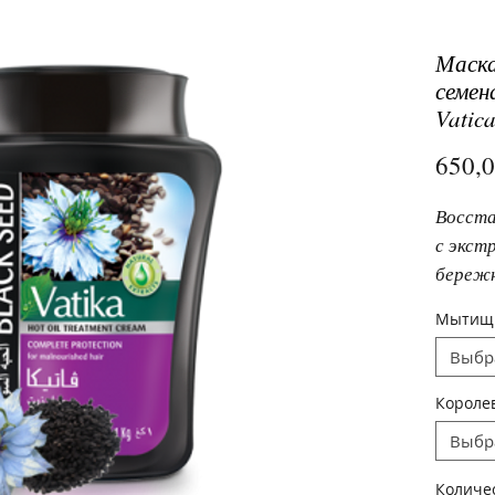
Маска
семен
Vatica
650,
Восста
с экст
бережн
волосы
Мытищ
желез,
Выбр
волос.
Короле
Выбр
Количе