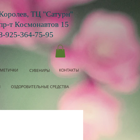
Королев, ТЦ "Сатурн"
пр-т Космонавтов 15
8-925-364-75-95
СМЕТИЧКИ
КОНТАКТЫ
СУВЕНИРЫ
Я
ОЗДОРОВИТЕЛЬНЫЕ СРЕДСТВА