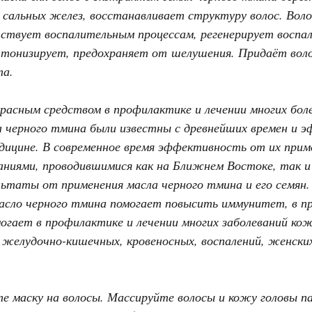
 сальных желез, восстанавливает структуру волос. Вол
ствует воспалительным процессам, регенерирует воспа
тонизирует, предохраняет от шелушения. Придаёт воло
та.
расным средством в профилактике и лечении многих бол
а черного тмина были известны с древнейших времен и э
дицине. В современное время эффективность от их прим
аниями, проводившимися как на Ближнем Востоке, так и
ьтаты от применения масла черного тмина и его семян.
асло черного тмина помогает повысить иммунитет, в пр
гает в профилактике и лечении многих заболеваний ко
, желудочно-кишечных, кровеносных, воспалений, женски
е маску на волосы. Массируйте волосы и кожу головы п