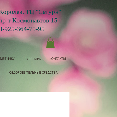
Королев, ТЦ "Сатурн"
пр-т Космонавтов 15
8-925-364-75-95
СМЕТИЧКИ
КОНТАКТЫ
СУВЕНИРЫ
Я
ОЗДОРОВИТЕЛЬНЫЕ СРЕДСТВА