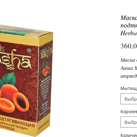
Маска
подтя
Herbal
360,
Маска 
Ааша Х
аюрвед
выраж
Мытищ
кожи.
Выбр
Короле
Выбр
Количе