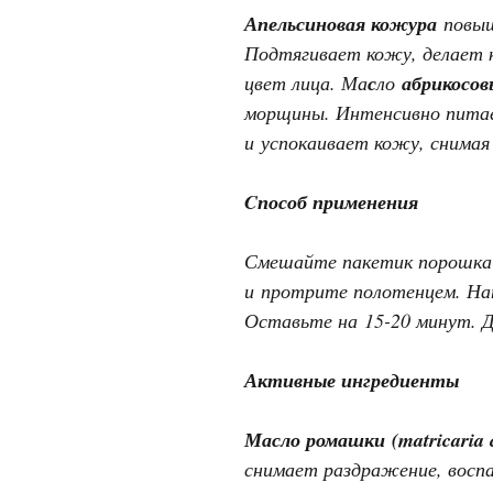
Апельсиновая кожура
повыш
Подтягивает кожу, делает 
цвет лица. Ма
с
ло
абрикосов
морщины. Интенсивно питае
и успокаивает кожу, снимая
Cпособ применения
Смешайте пакетик порошка
и протрите полотенцем. Нан
Оставьте на 15-20 минут. Д
Активные ингредиенты
Масло ромашки
(matricaria
снимает раздражение, воспа