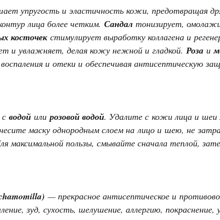
ает упругость и эластичность кожи, предотвращая дря
контур лица более четким.
Сандал
тонизирует, омолажи
ых косточек
стимулирует выработку коллагена и реген
т и увлажняет, делая кожу нежной и гладкой.
Роза
и
м
 воспаления и отеки и обеспечивая антисептическую за
 с
водой
или
розовой водой
. Удалите с кожи лица и шеи
есите маску однородным слоем на лицо и шею, не затраг
ля максимальной пользы, смывайте сначала теплой, зате
 chamomilla)
— прекрасное антисептическое и противово
ление, зуд, сухость, шелушение, аллергию, покраснение,