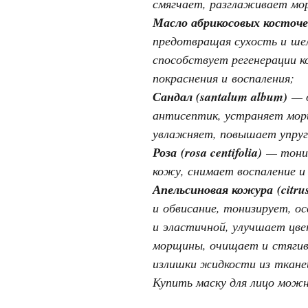
смягчает, разглаживает мо
Масло абрикосовых косточе
предотвращая сухость и ше
способствует регенерации 
покраснения и воспаления;
Сандал (santalum album)
— о
антисептик, устраняет мор
увлажняет, повышает упруг
Роза
(rosa centifolia)
— тониз
кожу, снимает воспаление и
Апельсиновая кожура
(citru
и обвисание, тонизирует, о
и эластичной, улучшает цв
морщины, очищает и стягив
излишки жидкости из ткане
Купить маску для лицо мож