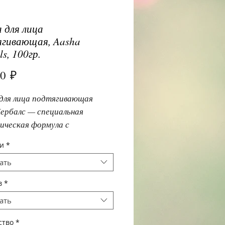
 для лица
гивающая, Aasha
s, 100гр.
Цена
00 ₽
для лица подтягивающая  
ербалс — специальная 
ическая формула с 
енным эффектом подтяжки 
и
*
ать
в
*
ать
ство
*