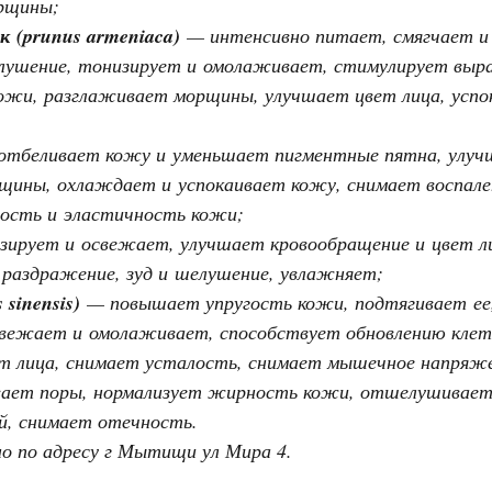
рщины;
к
(prunus armeniaca)
— интенсивно питает, смягчает и
лушение, тонизирует и омолаживает, стимулирует выра
кожи, разглаживает морщины, улучшает цвет лица, усп
тбеливает кожу и уменьшает пигментные пятна, улучш
щины, охлаждает и успокаивает кожу, снимает воспален
ость и эластичность кожи;
ирует и освежает, улучшает кровообращение и цвет ли
 раздражение, зуд и шелушение, увлажняет;
s sinensis)
— повышает упругость кожи, подтягивает ее
свежает и омолаживает, способствует обновлению клет
ет лица, снимает усталость, снимает мышечное напряж
ает поры, нормализует жирность кожи, отшелушивает
й, снимает отечность.
но по адресу г Мытищи ул Мира 4.