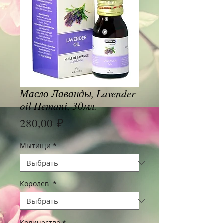
Масло Лаванды, Lavender
oil Hemani, 30мл.
Цена
280,00 ₽
Мытищи
*
Королев
*
Количество
*