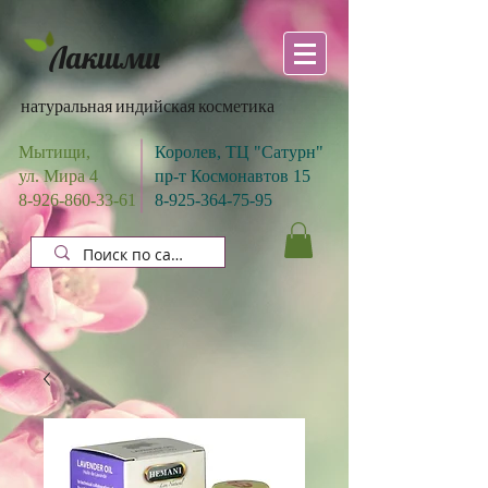
Лакшми
натуральная индийская косметика
Мытищи,
Королев, ТЦ "Сатурн"
ул. Мира 4
пр-т Космонавтов 15
8-926-860-33-61
8-925-364-75-95