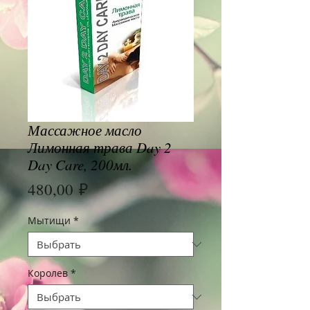
Массажное масло
Лимонная трава Day 2
Day Care, 200мл.
Цена
480,00 ₽
Мытищи
*
Королев
*