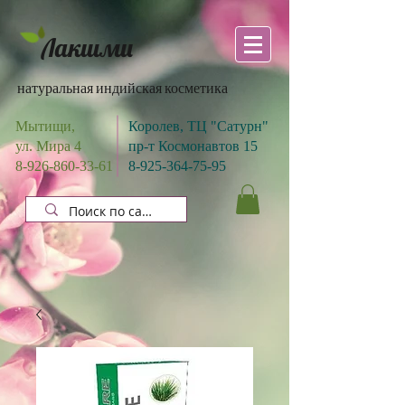
Лакшми
натуральная индийская косметика
Мытищи,
Королев, ТЦ "Сатурн"
ул. Мира 4
пр-т Космонавтов 15
8-926-860-33-61
8-925-364-75-95