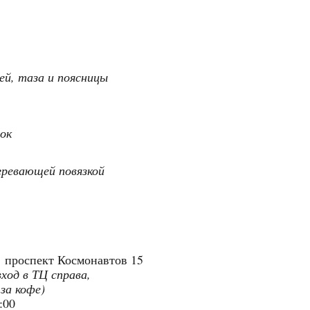
ей, таза и поясницы
зок
огревающей повязкой
"
проспект Космонавтов 15
вход в ТЦ справа,
 за кофе)
9:00