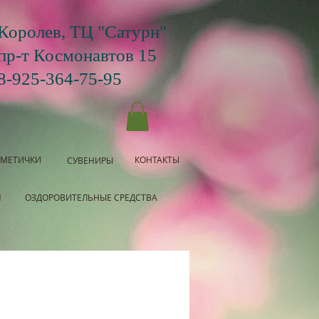
Королев, ТЦ "Сатурн"
пр-т Космонавтов 15
8-925-364-75-95
СМЕТИЧКИ
КОНТАКТЫ
СУВЕНИРЫ
Я
ОЗДОРОВИТЕЛЬНЫЕ СРЕДСТВА