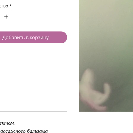
ирует восстановление
ство
*
ой ткани суставов. Это
ивное обезболивающее
во при артрозе.
Добавить в корзину
ектом.
массажного бальзама