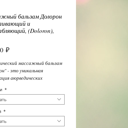
жный бальзам Долорон
аивающий и
абляющий, (Doloron),
Цена
00 ₽
ический массажный бальзам
он" - это уникальная
ация аюрведических
ельных экстрактов с
щи
*
ливающим и расслабляющим
ать
ием. Бальзам "Долорон"
о проникает в ткани, быстро
в
*
т суставные и мышечные
ать
устраняют отек и воспаление,