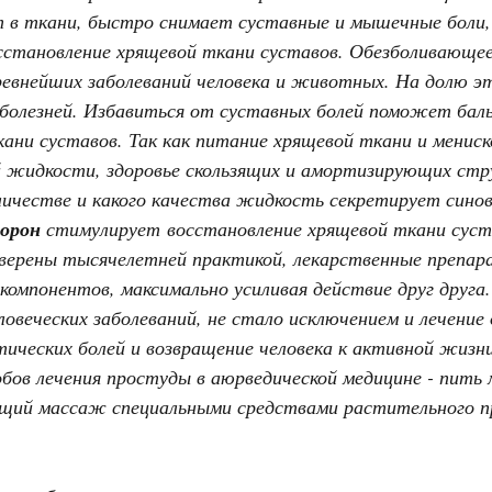
т в ткани, быстро снимает суставные и мышечные боли
сстановление хрящевой ткани суставов. Обезболивающее
древнейших заболеваний человека и животных. На долю э
 болезней. Избавиться от суставных болей поможет бал
ани суставов. Так как питание хрящевой ткани и менис
й жидкости, здоровье скользящих и амортизирующих стр
оличестве и какого качества жидкость секретирует синов
лорон
стимулирует восстановление хрящевой ткани суст
оверены тысячелетней практикой, лекарственные препар
омпонентов, максимально усиливая действие друг друга
ловеческих заболеваний, не стало исключением и лечение
тических болей и возвращение человека к активной жизни
бов лечения простуды в аюрведической медицине - пить 
ющий массаж специальными средствами растительного п