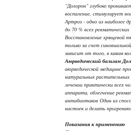
"Долорон" глубоко проникае
воспаление, стимулирует во
Артроз - одно из наиболее 
до 70 % всех ревматических
Восстановление хрящевой тк
только за счет синовиально
зависит от того, в каком к
Аюрведический бальзам До
аюрведической медицине пр
натуральных растительных к
лечении практически всех че
аппарата, облегчение ревма
антибиотиков Один из спосо
настоек и делать прогрева
Показания к применению