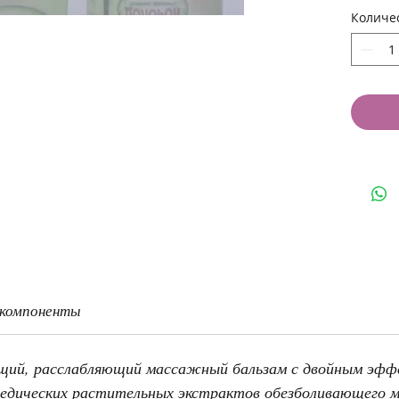
стимул
Количе
хрящев
эффект
средст
 компоненты
щий, расслабляющий массажный бальзам с двойным эфф
ведических растительных экстрактов обезболивающего 