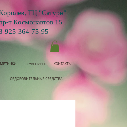
Королев, ТЦ "Сатурн"
пр-т Космонавтов 15
8-925-364-75-95
СМЕТИЧКИ
КОНТАКТЫ
СУВЕНИРЫ
Я
ОЗДОРОВИТЕЛЬНЫЕ СРЕДСТВА