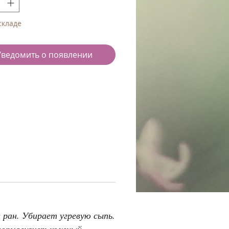
складе
Уведомить о появлении
 ран. Убирает угревую сыпь.
 нормализует кожный