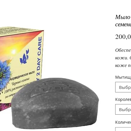
Мыло 
семен
200,
Обеспе
кожи. 
коже п
угреву
Мытищ
справл
Выбр
с лица.
Короле
Выбр
Количе