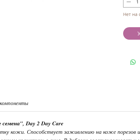
Нет на 
 компоненты
семена", Day 2 Day Care
тку кожи. Способствует заживлению на коже порезов и
алением косметики с лица. В добавок восстанавливает и