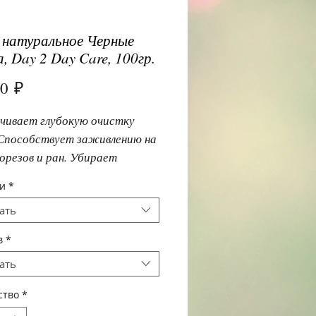
натуральное Черные
а, Day 2 Day Care, 100гр.
Цена
00 ₽
чивает глубокую очистку
Способствует заживлению на
орезов и ран. Убирает
ю сыпь. Прекрасно
и
*
яется с удалением косметики
ать
в
*
ать
ство
*