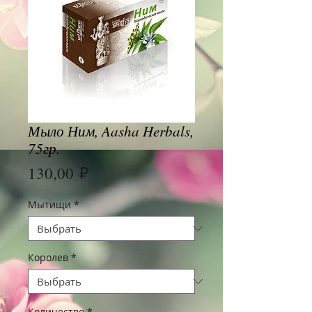
Мыло Ним, Aasha Herbals,
75гр.
Цена
130,00 ₽
Мытищи
*
Королев
*
Количество
*