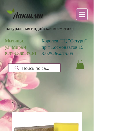
Лакшми
натуральная индийская косметика
Мытищи,
Королев, ТЦ "Сатурн"
ул. Мира 4
пр-т Космонавтов 15
8-926-860-33-61
8-925-364-75-95