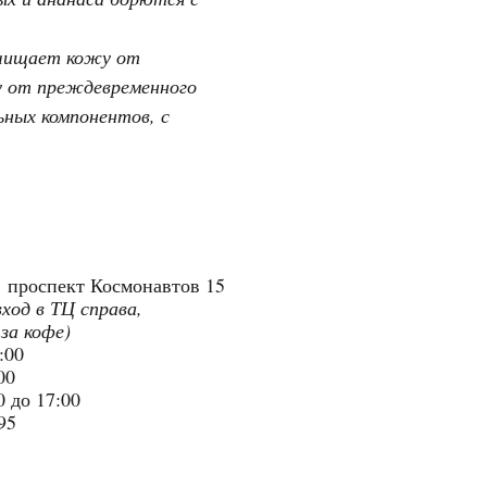
очищает кожу от
у от преждевременного
ьных компонентов, с
"
проспект Космонавтов 15
вход в ТЦ справа,
 за кофе)
9:00
:00
 до 17:00
95