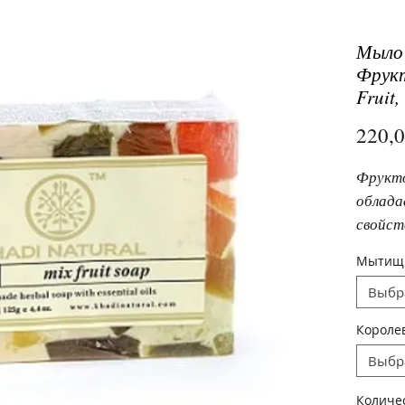
Мыло
Фрукт
Fruit,
220,
Фрукто
облада
свойст
и анан
Мытищ
Ускоря
Выбр
удаляе
Короле
Выбр
Количе