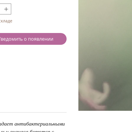
складе
Уведомить о появлении
ладает антибактериальными
х и ананаса борются с