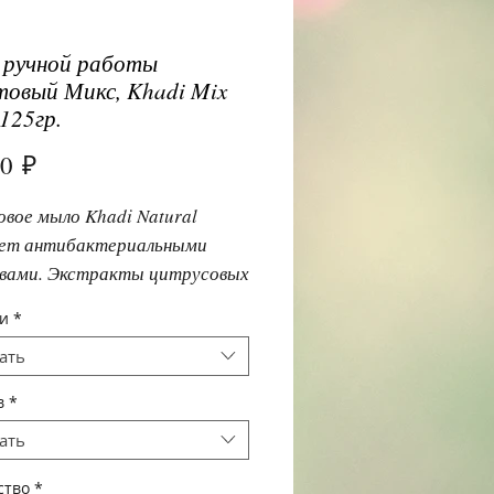
 ручной работы
овый Микс, Khadi Mix
 125гр.
Цена
00 ₽
вое мыло Khadi Natural
ет антибактериальными
вами. Экстракты цитрусовых
аса борются с целлюлитом.
и
*
ет обменные процессы,
ать
т омертвевшие клетки кожи.
в
*
ать
ство
*