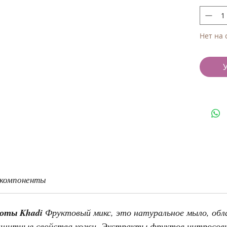
Нет на 
 компоненты
боты Khadi
Фруктовый микс, это натуральное мыло, об
ащитные свойства кожи. Экстракты фруктов цитросовы