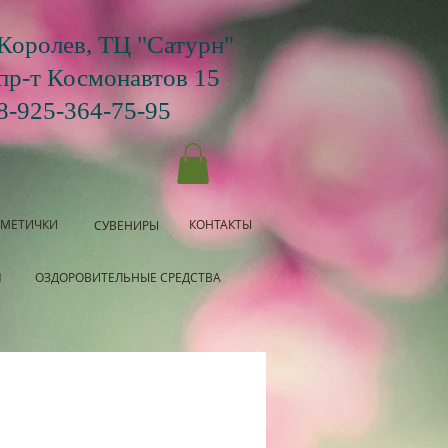
Королев, ТЦ "Сатурн"
пр-т Космонавтов 15
8-925-364-75-95
СМЕТИЧКИ
КОНТАКТЫ
СУВЕНИРЫ
Я
ОЗДОРОВИТЕЛЬНЫЕ СРЕДСТВА