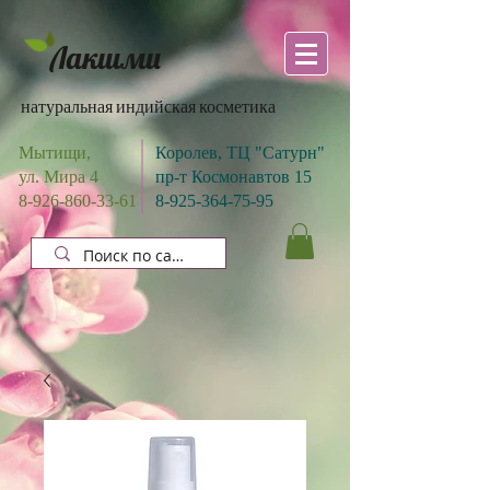
Лакшми
натуральная индийская косметика
Мытищи,
Королев, ТЦ "Сатурн"
ул. Мира 4
пр-т Космонавтов 15
8-926-860-33-61
8-925-364-75-95