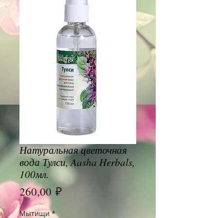
Натуральная цветочная
вода Тулси, Aasha Herbals,
100мл.
Цена
260,00 ₽
Мытищи
*