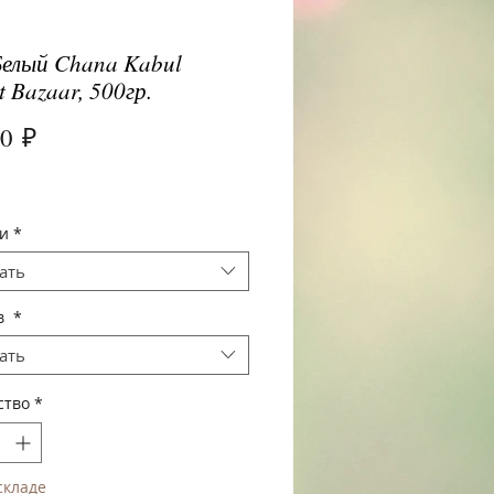
елый Chana Kabul
t Bazaar, 500гр.
Цена
00 ₽
и
*
ать
в
*
ать
ство
*
складе