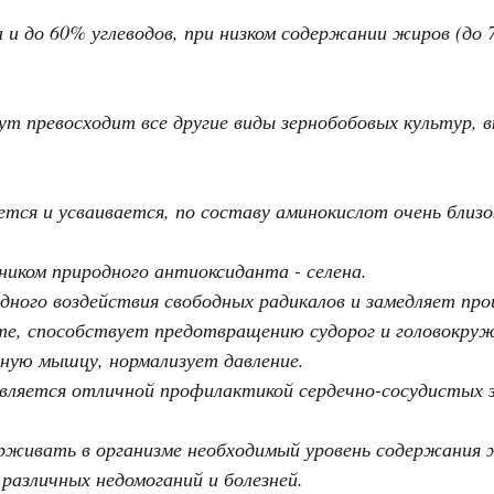
и до 60% углеводов, при низком содержании жиров (до 
т превосходит все другие виды зернобобовых культур, вк
ется и усваивается, по составу аминокислот очень близок
иком природного антиоксиданта - селена.
ного воздействия свободных радикалов и замедляет про
те, способствует предотвращению судорог и головокру
чную мышцу, нормализует давление.
вляется отличной профилактикой сердечно-сосудистых за
живать в организме необходимый уровень содержания 
различных недомоганий и болезней.