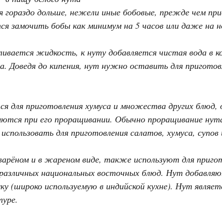
я гораздо дольше, нежели иные бобовые, прежде чем при
ся замочить бобы как минимум на 5 часов или даже на но
сливается жидкость, к нуту добавляется чистая вода в 
а. Доведя до кипения, нут нужно оставить для приготовл
ся для приготовления хумуса и множества других блюд, 
яются при его проращивании. Обычно проращивание нута
спользовать для приготовления салатов, хумуса, супов 
арёном и в жареном виде, также используют для пригот
и различных национальных восточных блюд. Нут добавля
у (широко используемую в индийской кухне). Нут являе
туре.