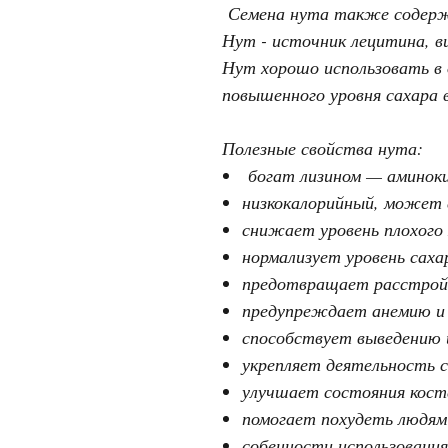
Семена нута также содерж
Нут - источник лецитина, в
Нут хорошо использовать в
повышенного уровня сахара в
Полезные свойства нута:
богат лизином — аминоки
низкокалорийный, может 
снижает уровень плохого
нормализует уровень сахар
предотвращает расстрой
предупреждает анемию и 
способствует выведению 
укрепляет деятельность с
улучшает состояния косте
помогает похудеть людям
собенности использования