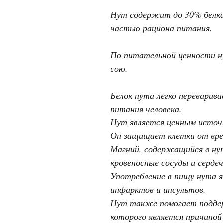
Нут содержит до 30% белка 
частью рациона питания.
По питательной ценности ну
сою.
Белок нута легко переварива
питания человека.
Нут является ценным источн
Он защищает клетки от вред
Магний, содержащийся в ну
кровеносные сосуды и серде
Употребление в пищу нута я
инфарктов и инсультов.
Нут также помогает поддер
которого является причиной 