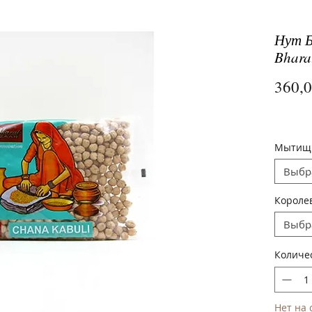
Нут Б
Bhara
360,
Мытищ
Выбр
Короле
Выбр
Количе
Нет на 