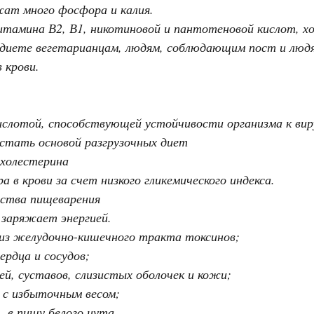
ат много фосфора и калия.
итамина В2, В1, никотиновой и пантотеновой кислот, хо
 диете вегетарианцам, людям, соблюдающим пост и люд
 крови.
слотой, способствующей устойчивости организма к вир
стать основой разгрузочных диет
 холестерина
а в крови за счет низкого гликемического индекса.
ства пищеварения
заряжает энергией.
из желудочно-кишечного тракта токсинов;
ердца и сосудов;
й, суставов, слизистых оболочек и кожи;
 с избыточным весом;
 в пищу белого нута