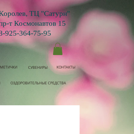
Королев, ТЦ "Сатурн"
пр-т Космонавтов 15
8-925-364-75-95
СМЕТИЧКИ
КОНТАКТЫ
СУВЕНИРЫ
Я
ОЗДОРОВИТЕЛЬНЫЕ СРЕДСТВА