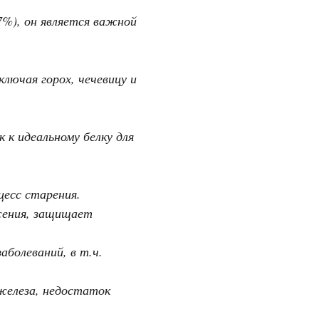
7%), он является важной
лючая горох, чечевицу и
 к идеальному белку для
цесс старения.
жения, защищает
болеваний, в т.ч.
железа, недостаток