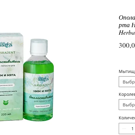
Опола
рта Н
Herba
300,
Мытищ
Выбр
Короле
Выбр
Количе