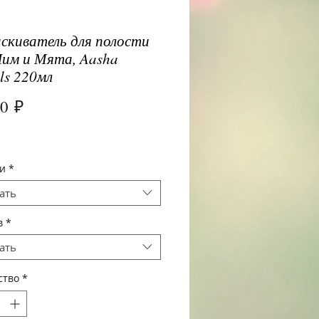
скиватель для полости
им и Мята, Aasha
ls 220мл
Цена
00 ₽
и
*
ать
в
*
ать
ство
*