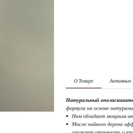
О Товаре
Активные
Натуральный ополаскивате
формула на основе натураль
Ним обладает мощным ан
Масло чайного дерева эф
снижает отечность и кро