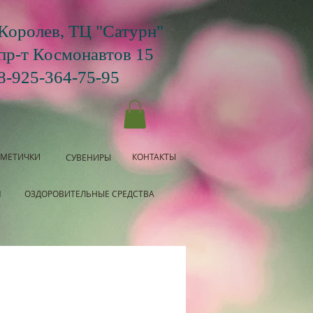
Королев, ТЦ "Сатурн"
пр-т Космонавтов 15
8-925-364-75-95
СМЕТИЧКИ
КОНТАКТЫ
СУВЕНИРЫ
Я
ОЗДОРОВИТЕЛЬНЫЕ СРЕДСТВА