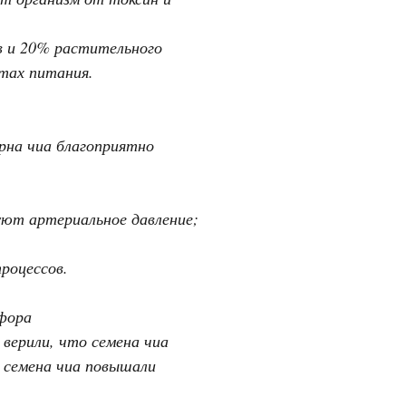
в и 20% растительного
тах питания.
рна чиа благоприятно
уют артериальное давление;
роцессов.
сфора
верили, что семена чиа
к семена чиа повышали