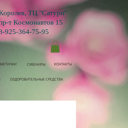
Королев, ТЦ "Сатурн"
пр-т Космонавтов 15
8-925-364-75-95
СМЕТИЧКИ
КОНТАКТЫ
СУВЕНИРЫ
Я
ОЗДОРОВИТЕЛЬНЫЕ СРЕДСТВА