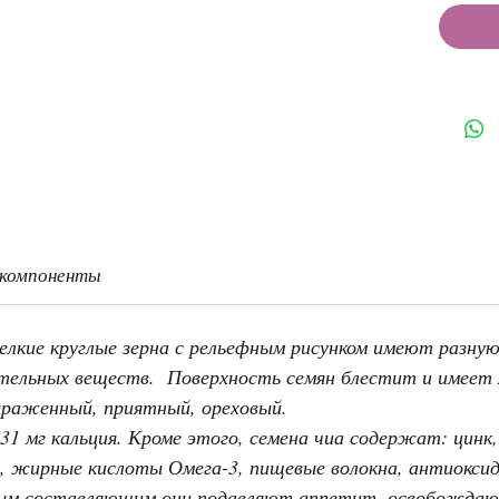
 компоненты
лкие круглые зерна с рельефным рисунком имеют разную
тельных веществ. Поверхность семян блестит и имеет 
выраженный, приятный, ореховый.
31 мг кальция. Кроме этого, семена чиа содержат: цинк,
, жирные кислоты Омега-3, пищевые волокна, антиокси
ным составляющим они подавляют аппетит, освобождаю