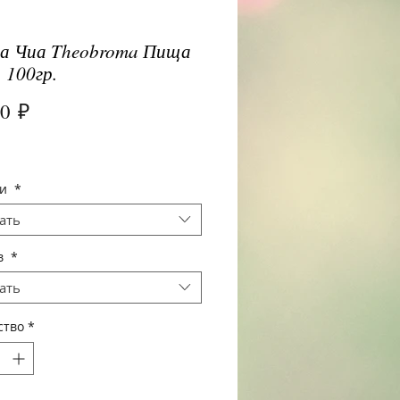
а Чиа Theobroma Пища
, 100гр.
Цена
00 ₽
щи
*
ать
в
*
ать
ство
*