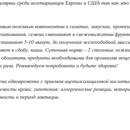
пулярны среди вегетарианцев Европы и США так как это
мым полезным компонентом в салатах, закусках, протеи
роглатывания, семена смачивают в свежевыжатом фрукт
астаивают 5-10 минут, до получения желеподобной масс
яют в сдобу, каши. Суточная норма – 2 столовые ложки
 обогатить продукты необходимыми для организма веще
а раза. Рекомендуем попробовать и будьте здоровы!
ена одновременно с приемом ацетилсалициловой кислоты
мости крови; гипотония; аллергические реакции, которы
нность и период лактации.