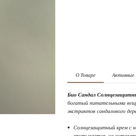
О Товаре
Активные
Био Сандал Солнцезащитны
богатый питательными веще
экстрактов сандалового дер
Солнцезащитный крем с н
впитывается, не оставля