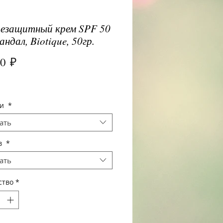
езащитный крем SPF 50
андал, Biotique, 50гр.
Цена
00 ₽
щи
*
ать
в
*
ать
ство
*