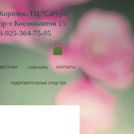
Королев, ТЦ "Сатурн"
пр-т Космонавтов 15
8-925-364-75-95
СМЕТИЧКИ
КОНТАКТЫ
СУВЕНИРЫ
Я
ОЗДОРОВИТЕЛЬНЫЕ СРЕДСТВА