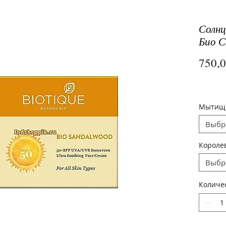
Солнц
Био С
750,
Мыти
Выбр
Короле
Выбр
Количе