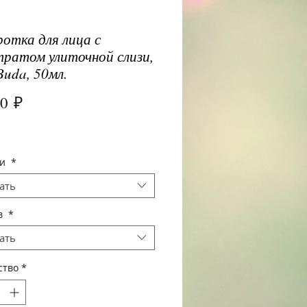
отка для лица с
ратом улиточной слизи,
Buda, 50мл.
Цена
00 ₽
щи
*
ать
в
*
ать
ство
*