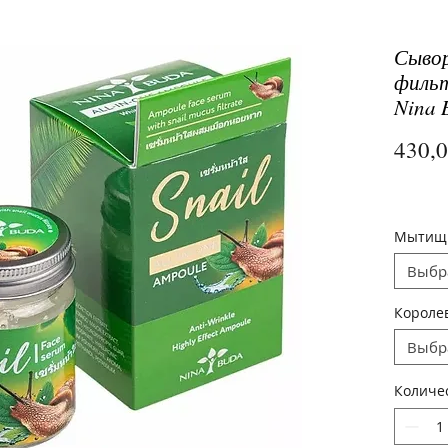
Сывор
фильт
Nina 
430,
Мыти
Выбр
Короле
Выбр
Количе