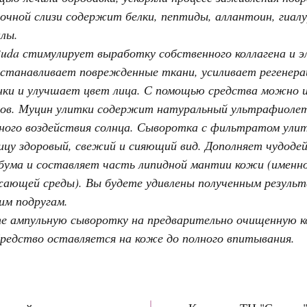
чной слизи содержит белки, пептиды, аллантоин, гиалу
лы.
Buda стимулирует выработку собственного коллагена и 
сстанавливает поврежденные ткани, усиливает регенера
ки и улучшает цвет лица. С помощью средства можно и
мов. Муцин улитки содержит натуральный ультрафиоле
ого воздействия солнца. Сыворотка с фильтратом улит
ицу здоровый, свежий и сияющий вид. Дополняет чудоде
ебума и составляет часть липидной мантии кожи (имен
ающей среды). Вы будете удивлены полученным результ
им подругам.
е ампульную сыворотку на предварительно очищенную к
 Средство оставляется на коже до полного впитывания.