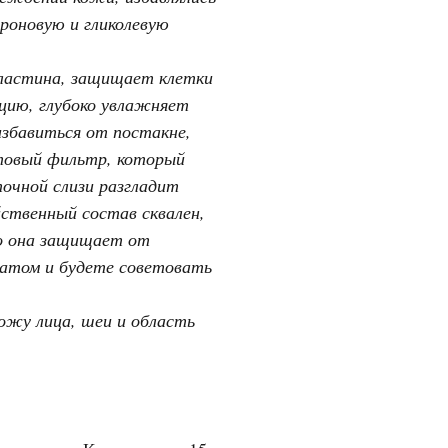
роновую и гликолевую
эластина, защищает клетки
цию, глубоко увлажняет
збавиться от постакне,
товый фильтр, который
очной слизи разгладит
йственный состав сквален,
но она защищает от
атом и будете советовать
ожу лица, шеи и область