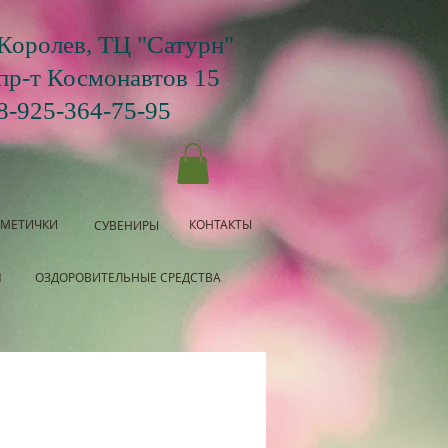
Королев, ТЦ "Сатурн"
пр-т Космонавтов 15
8-925-364-75-95
СМЕТИЧКИ
КОНТАКТЫ
СУВЕНИРЫ
Я
ОЗДОРОВИТЕЛЬНЫЕ СРЕДСТВА