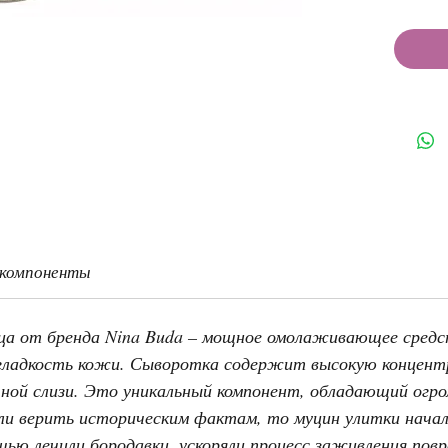
 компоненты
ица от бренда Nina Buda – мощное омолаживающее средс
гладкость кожи. Сыворотка содержит высокую концент
ной слизи. Это уникальный компонент, обладающий огр
ли верить историческим фактам, то муцин улитки начал
ощью лечили бородавки, ускоряли процесс заживления пов