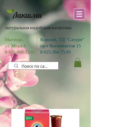
Лакшми
натуральная индийская косметика
Мытищи,
Королев, ТЦ "Сатурн"
ул. Мира 4
пр-т Космонавтов 15
8-926-860-33-61
8-925-364-75-95