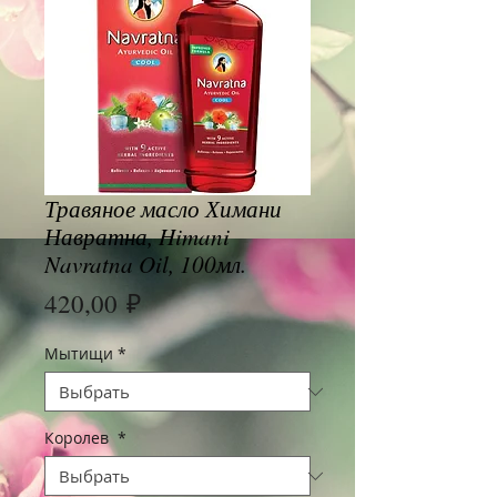
Травяное масло Химани
Навратна, Himani
Navratna Oil, 100мл.
Цена
420,00 ₽
Мытищи
*
Королев
*