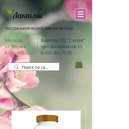
Лакшми
натуральная индийская косметика
Мытищи,
Королев, ТЦ "Сатурн"
ул. Мира 4
пр-т Космонавтов 15
8-926-860-33-61
8-925-364-75-95