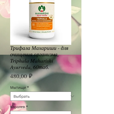
Трифала Махариши - для
очищения организма,
Triphala Maharishi
Ayurveda, 60таб.
Цена
480,00 ₽
Мытищи
*
Королев
*