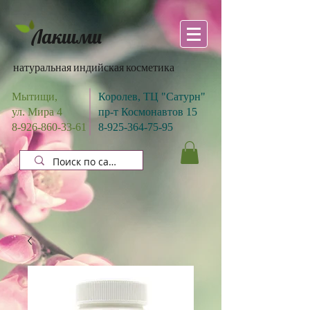
Лакшми
натуральная индийская косметика
Мытищи,
Королев, ТЦ "Сатурн"
ул. Мира 4
пр-т Космонавтов 15
8-926-860-33-61
8-925-364-75-95