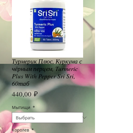
Турмерик Плюс, Куркума с
чёрным перцем, Turmeric
Plus With Pepper Sri Sri,
60таб
Цена
440,00 ₽
Мытищи
*
Королев
*