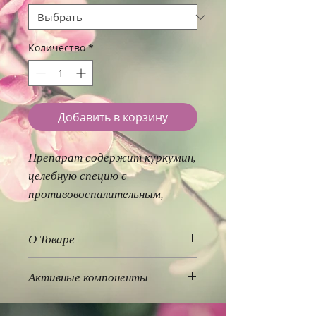
Количество
*
Добавить в корзину
Препарат содержит куркумин,
целебную специю с
противовоспалительным,
антисептическим и
антибактериальным
О Товаре
действием.
Турмерик Плюс, или Куркума с
Активные компоненты
черным перцем, представляет
собой мощный аюрведический
Curcuma longa (куркума) –