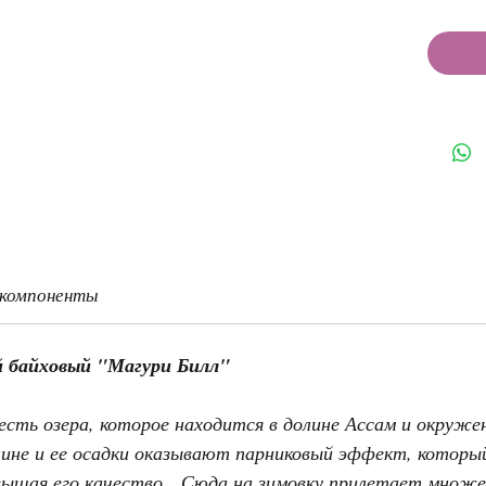
 компоненты
й байховый "Магури Билл"
есть озера, которое находится в долине Ассам и окруж
лине и ее осадки оказывают парниковый эффект, котор
вышая его качество. Сюда на зимовку прилетает множе