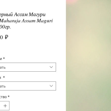
ерный Ассам Магури
 Maharaja Assam Maguri
100гр.
Цена
00 ₽
и
*
ать
в
*
ать
ство
*