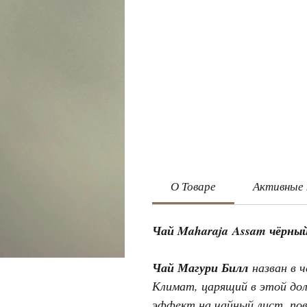
О Товаре
Активные
Чай Maharaja Assam чёрны
Чай Магури Билл
назван в ч
Климат, царящий в этой до
эффект на чайный лист, по