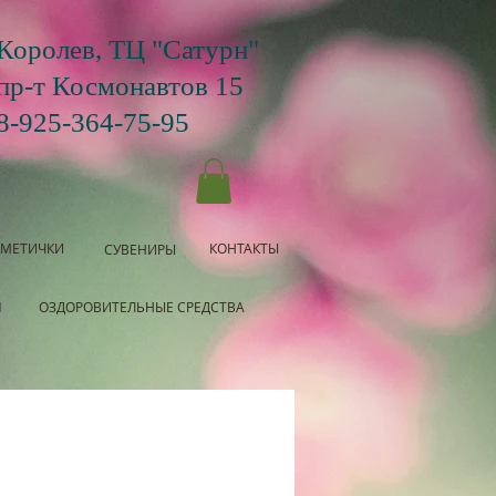
Королев, ТЦ "Сатурн"
пр-т Космонавтов 15
8-925-364-75-95
СМЕТИЧКИ
КОНТАКТЫ
СУВЕНИРЫ
Я
ОЗДОРОВИТЕЛЬНЫЕ СРЕДСТВА