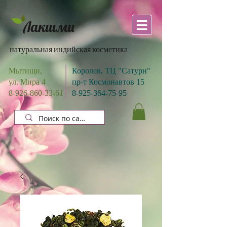
Лакшми
натуральная индийская косметика
Мытищи,
Королев, ТЦ "Сатурн"
ул. Мира 4
пр-т Космонавтов 15
8-926-860-33-61
8-925-364-75-95