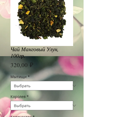
Чай Манговый Улун,
100гр.
Цена
320,00 ₽
Мытищи
*
Королев
*
Количество
*